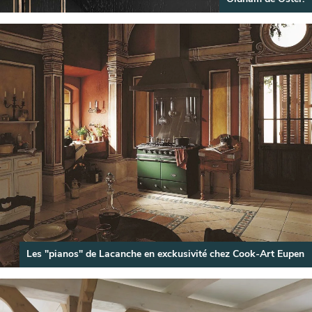
Les "pianos" de Lacanche en exckusivité chez Cook-Art Eupen