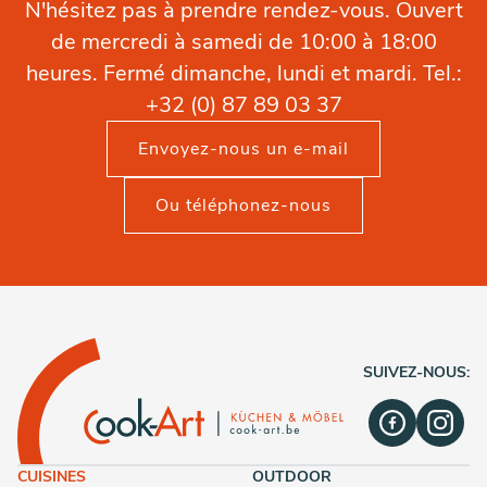
N'hésitez pas à prendre rendez-vous. Ouvert
de mercredi à samedi de 10:00 à 18:00
heures. Fermé dimanche, lundi et mardi. Tel.:
+32 (0) 87 89 03 37
Envoyez-nous un e-mail
Ou téléphonez-nous
SUIVEZ-NOUS:
CUISINES
OUTDOOR