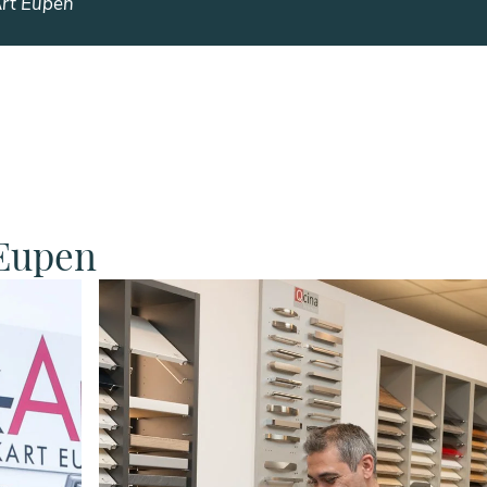
rt Eupen
Eupen