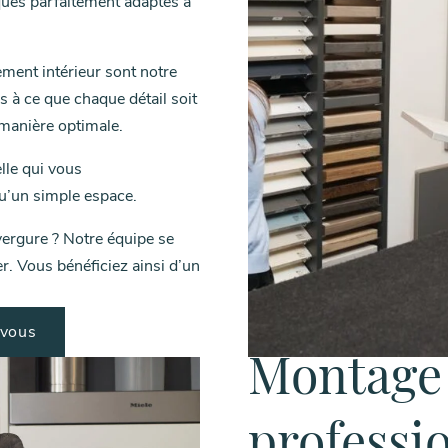
ques parfaitement adaptés à
ment intérieur sont notre
ns à ce que chaque détail soit
e manière optimale.
lle qui vous
u’un simple espace.
vergure ? Notre équipe se
r. Vous bénéficiez ainsi d’un
-vous
Montage 
professi