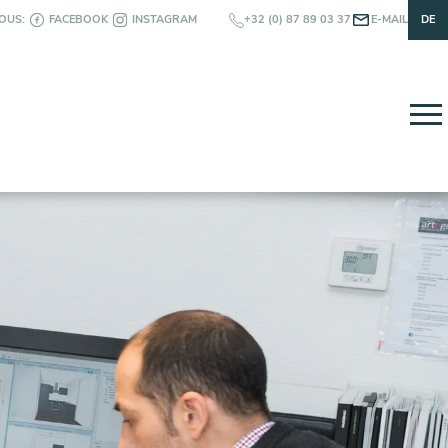
OUS:
FACEBOOK
INSTAGRAM
+32 (0) 87 89 03 37
E-MAIL
DE