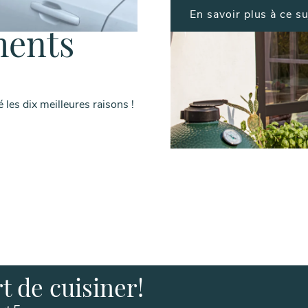
En savoir plus à ce su
ments
es dix meilleures raisons !
rt de cuisiner!