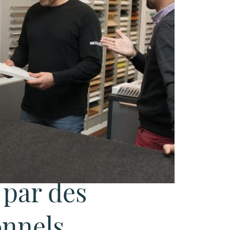
par des
onnels