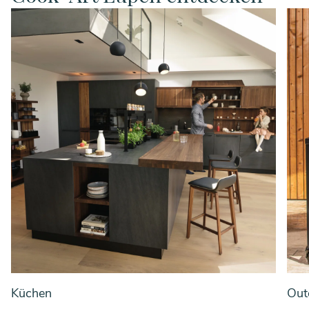
Küchen
Out