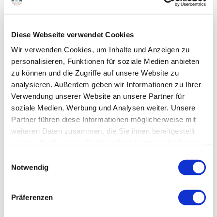
Lernen Sie praktische Kochtechniken und kreative Gerichte
kennen, die Sie garantiert auch zu Hause begeistern
Diese Webseite verwendet Cookies
werden.
Wir verwenden Cookies, um Inhalte und Anzeigen zu
Ab Oktober 2026 geht es los: Die Warteliste ist ab sofort
personalisieren, Funktionen für soziale Medien anbieten
eröffnet!
Verpassen Sie keine Termine und lassen Sie sich
zu können und die Zugriffe auf unsere Website zu
analysieren. Außerdem geben wir Informationen zu Ihrer
auf die Warteliste einschreiben.
Schicken Sie uns eine
E-
Verwendung unserer Website an unsere Partner für
Mail
und wir benachrichten Sie frühzeitig!
soziale Medien, Werbung und Analysen weiter. Unsere
Partner führen diese Informationen möglicherweise mit
weiteren Daten zusammen, die Sie ihnen bereitgestellt
haben oder die sie im Rahmen Ihrer Nutzung der Dienste
gesammelt haben.
Einwilligungsauswahl
Notwendig
Präferenzen