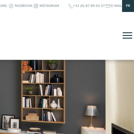
 UNS:
FACEBOOK
INSTAGRAM
+32 (0) 87 89 03 37
E-MAIL
FR