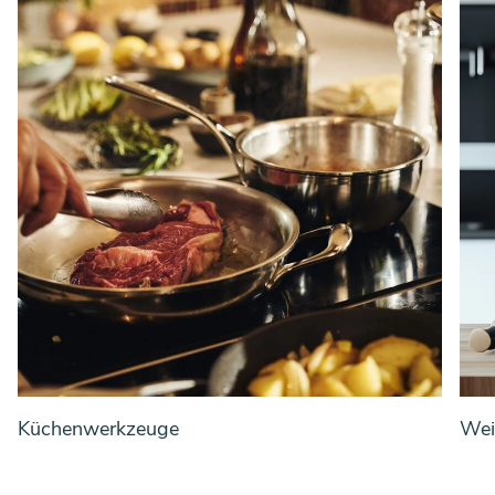
Küchenwerkzeuge
Wei