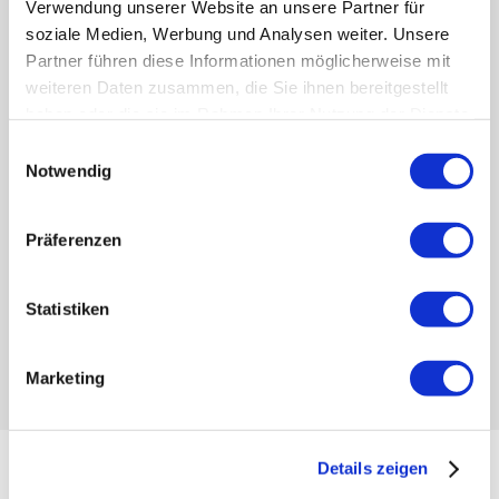
Nach welchem Produkt suchen Sie?
Verwendung unserer Website an unsere Partner für
soziale Medien, Werbung und Analysen weiter. Unsere
Partner führen diese Informationen möglicherweise mit
Schreiben Sie uns eine Mitteilung
weiteren Daten zusammen, die Sie ihnen bereitgestellt
haben oder die sie im Rahmen Ihrer Nutzung der Dienste
gesammelt haben.
Einwilligungsauswahl
Notwendig
Präferenzen
Statistiken
Marketing
Details zeigen