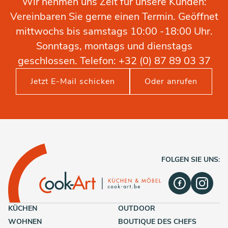
Wir nehmen uns Zeit für unsere Kunden:
Vereinbaren Sie gerne einen Termin. Geöffnet
mittwochs bis samstags 10:00 -18:00 Uhr.
Sonntags, montags und dienstags
geschlossen. Telefon: +32 (0) 87 89 03 37
Jetzt E-Mail schicken
Oder anrufen
FOLGEN SIE UNS:
KÜCHEN
OUTDOOR
WOHNEN
BOUTIQUE DES CHEFS